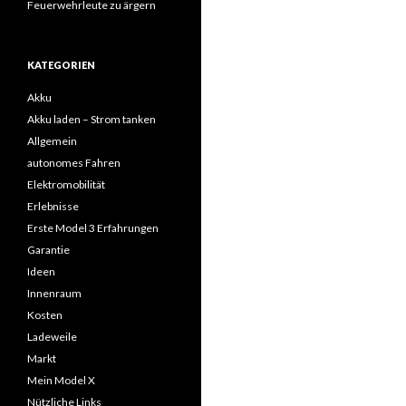
Feuerwehrleute zu ärgern
KATEGORIEN
Akku
Akku laden – Strom tanken
Allgemein
autonomes Fahren
Elektromobilität
Erlebnisse
Erste Model 3 Erfahrungen
Garantie
Ideen
Innenraum
Kosten
Ladeweile
Markt
Mein Model X
Nützliche Links