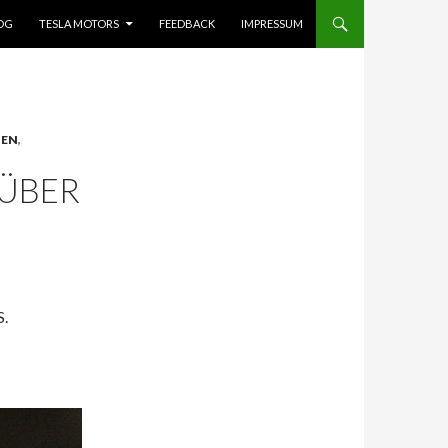
OG
TESLA MOTORS
FEEDBACK
IMPRESSUM
TEN
,
 ÜBER
S.