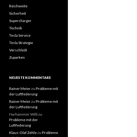
Reichweite
Sicherheit
Supercharger
Technik
Tesla Service
Tesla Strategie
Verschleiß
Zuparken
NEUESTE KOMMENTARE
Rainer Meier
zu
Probleme mit
der Luftfederung
Rainer Meier
zu
Probleme mit
der Luftfederung
Harhammer Willi
zu
Probleme mit der
Luftfederung
Klaus-Olaf Zehle
zu
Probleme