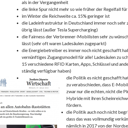
als in der Vergangenheit
die linke Spur nicht mehr so wie früher der Regelfall für
im Winter die Reichweite ca. 15% geringer ist
die Ladeinfrastruktur in Deutschland immer noch sehr
übrig lässt (außer Tesla Supercharging)
die Fairness der Verbrenner-Mobilisten sehr zu wünsc
lässt (sehr oft waren Ladesäulen zugeparkt)
die Energiebetreiber es immer noch nicht geschafft hab
vernünftiges Zugangsmodell für alle! Ladesäulen zu sch
15 verschiedene RFID Karten, Apps, Schlüssel und ande
ständig verfügbar haben)
die Politik es nicht geschafft ha
zu verabschieden, dass E-Mobil
zwar nur die echten, nicht die P
Hybride mit ihren Scheinreichw
fördern.
die Politik auch noch nicht begri
dass das was vollmundig verkün
nämlich in 2017 von der Nordse