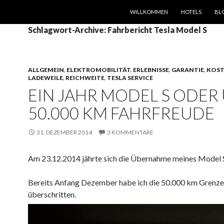
SPRINGE ZUM INHALT
WILLKOMMEN
HOTELS
BL
Schlagwort-Archive: Fahrbericht Tesla Model S
ALLGEMEIN
,
ELEKTROMOBILITÄT
,
ERLEBNISSE
,
GARANTIE
,
KOS
LADEWEILE
,
REICHWEITE
,
TESLA SERVICE
EIN JAHR MODEL S ODER
50.000 KM FAHRFREUDE
31. DEZEMBER 2014
3 KOMMENTARE
Am 23.12.2014 jährte sich die Übernahme meines Model 
Bereits Anfang Dezember habe ich die 50.000 km Grenze
überschritten.