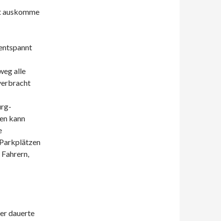
gut auskomme
 entspannt
weg alle
verbracht
urg-
hen kann
e
 Parkplätzen
 Fahrern,
er dauerte