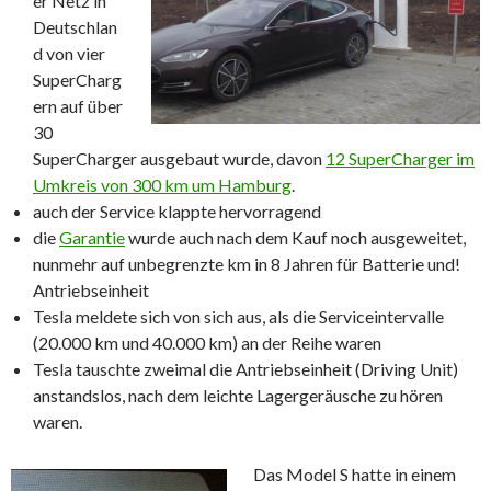
er Netz in
Deutschlan
d von vier
SuperCharg
ern auf über
30
SuperCharger ausgebaut wurde, davon
12 SuperCharger im
Umkreis von 300 km um Hamburg
.
auch der Service klappte hervorragend
die
Garantie
wurde auch nach dem Kauf noch ausgeweitet,
nunmehr auf unbegrenzte km in 8 Jahren für Batterie und!
Antriebseinheit
Tesla meldete sich von sich aus, als die Serviceintervalle
(20.000 km und 40.000 km) an der Reihe waren
Tesla tauschte zweimal die Antriebseinheit (Driving Unit)
anstandslos, nach dem leichte Lagergeräusche zu hören
waren.
Das Model S hatte in einem