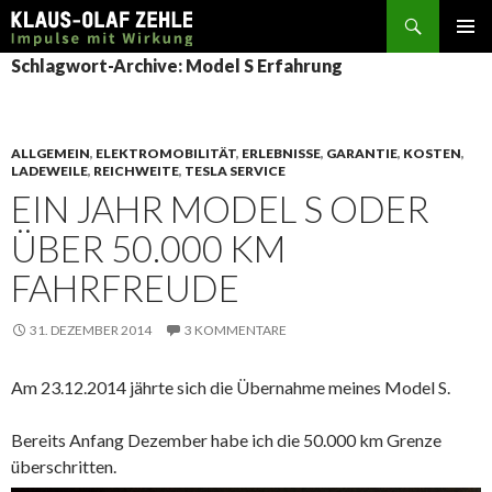
Suchen
SPRINGE
Schlagwort-Archive: Model S Erfahrung
ZUM
INHALT
ALLGEMEIN
,
ELEKTROMOBILITÄT
,
ERLEBNISSE
,
GARANTIE
,
KOSTEN
,
LADEWEILE
,
REICHWEITE
,
TESLA SERVICE
EIN JAHR MODEL S ODER
ÜBER 50.000 KM
FAHRFREUDE
31. DEZEMBER 2014
3 KOMMENTARE
Am 23.12.2014 jährte sich die Übernahme meines Model S.
Bereits Anfang Dezember habe ich die 50.000 km Grenze
überschritten.