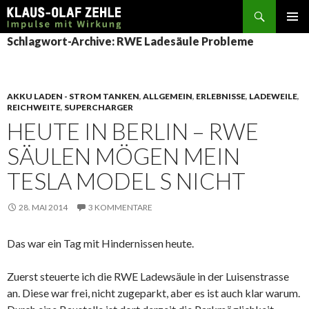
Suchen
SPRINGE
Schlagwort-Archive: RWE Ladesäule Probleme
ZUM
INHALT
AKKU LADEN - STROM TANKEN
,
ALLGEMEIN
,
ERLEBNISSE
,
LADEWEILE
,
REICHWEITE
,
SUPERCHARGER
HEUTE IN BERLIN – RWE
SÄULEN MÖGEN MEIN
TESLA MODEL S NICHT
28. MAI 2014
3 KOMMENTARE
Das war ein Tag mit Hindernissen heute.
Zuerst steuerte ich die RWE Ladewsäule in der Luisenstrasse
an. Diese war frei, nicht zugeparkt, aber es ist auch klar warum.