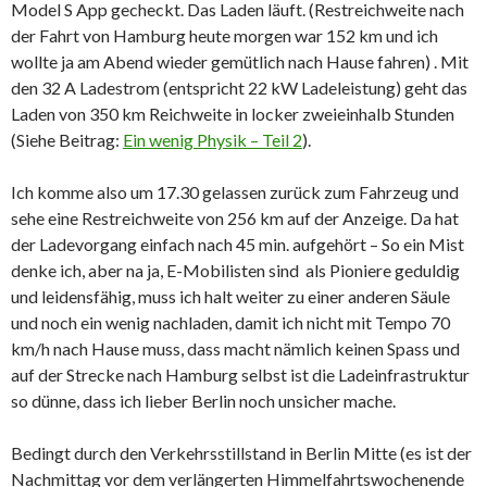
Model S App gecheckt. Das Laden läuft. (Restreichweite nach
der Fahrt von Hamburg heute morgen war 152 km und ich
wollte ja am Abend wieder gemütlich nach Hause fahren) . Mit
den 32 A Ladestrom (entspricht 22 kW Ladeleistung) geht das
Laden von 350 km Reichweite in locker zweieinhalb Stunden
(Siehe Beitrag:
Ein wenig Physik – Teil 2
).
Ich komme also um 17.30 gelassen zurück zum Fahrzeug und
sehe eine Restreichweite von 256 km auf der Anzeige. Da hat
der Ladevorgang einfach nach 45 min. aufgehört – So ein Mist
denke ich, aber na ja, E-Mobilisten sind als Pioniere geduldig
und leidensfähig, muss ich halt weiter zu einer anderen Säule
und noch ein wenig nachladen, damit ich nicht mit Tempo 70
km/h nach Hause muss, dass macht nämlich keinen Spass und
auf der Strecke nach Hamburg selbst ist die Ladeinfrastruktur
so dünne, dass ich lieber Berlin noch unsicher mache.
Bedingt durch den Verkehrsstillstand in Berlin Mitte (es ist der
Nachmittag vor dem verlängerten Himmelfahrtswochenende