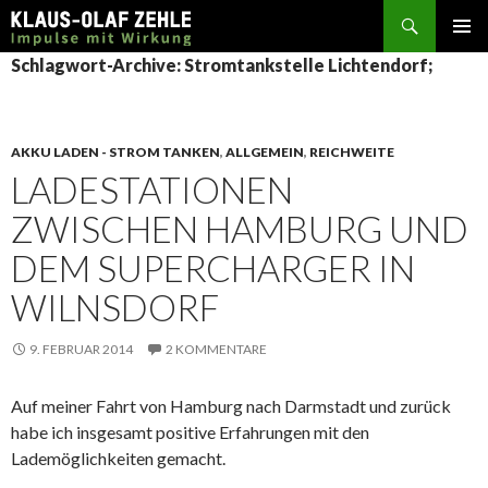
Suchen
SPRINGE
Schlagwort-Archive: Stromtankstelle Lichtendorf;
ZUM
INHALT
AKKU LADEN - STROM TANKEN
,
ALLGEMEIN
,
REICHWEITE
LADESTATIONEN
ZWISCHEN HAMBURG UND
DEM SUPERCHARGER IN
WILNSDORF
9. FEBRUAR 2014
2 KOMMENTARE
Auf meiner Fahrt von Hamburg nach Darmstadt und zurück
habe ich insgesamt positive Erfahrungen mit den
Lademöglichkeiten gemacht.