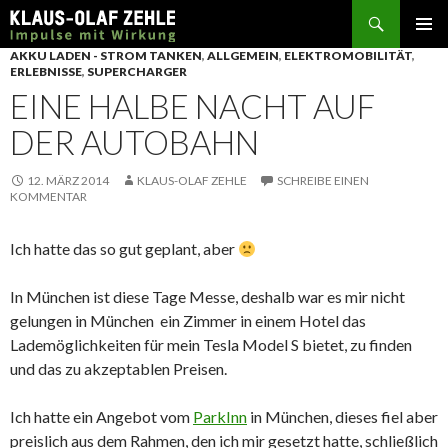
Suchen
SPRINGE
AKKU LADEN - STROM TANKEN
,
ALLGEMEIN
,
ELEKTROMOBILITÄT
,
ZUM
ERLEBNISSE
,
SUPERCHARGER
INHALT
EINE HALBE NACHT AUF
DER AUTOBAHN
12. MÄRZ 2014
KLAUS-OLAF ZEHLE
SCHREIBE EINEN
KOMMENTAR
Ich hatte das so gut geplant, aber
In München ist diese Tage Messe, deshalb war es mir nicht
gelungen in München ein Zimmer in einem Hotel das
Lademöglichkeiten für mein Tesla Model S bietet, zu finden
und das zu akzeptablen Preisen.
Ich hatte ein Angebot vom
ParkInn
in München, dieses fiel aber
preislich aus dem Rahmen, den ich mir gesetzt hatte, schließlich