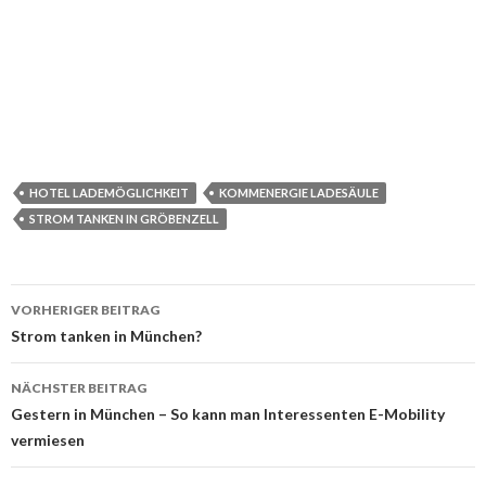
HOTEL LADEMÖGLICHKEIT
KOMMENERGIE LADESÄULE
STROM TANKEN IN GRÖBENZELL
Beitrags-
VORHERIGER BEITRAG
Navigation
Strom tanken in München?
NÄCHSTER BEITRAG
Gestern in München – So kann man Interessenten E-Mobility
vermiesen