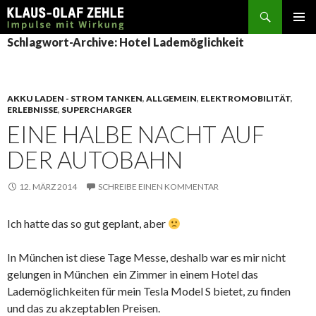
Suchen
SPRINGE
Schlagwort-Archive: Hotel Lademöglichkeit
ZUM
INHALT
AKKU LADEN - STROM TANKEN
,
ALLGEMEIN
,
ELEKTROMOBILITÄT
,
ERLEBNISSE
,
SUPERCHARGER
EINE HALBE NACHT AUF
DER AUTOBAHN
12. MÄRZ 2014
SCHREIBE EINEN KOMMENTAR
Ich hatte das so gut geplant, aber
In München ist diese Tage Messe, deshalb war es mir nicht
gelungen in München ein Zimmer in einem Hotel das
Lademöglichkeiten für mein Tesla Model S bietet, zu finden
und das zu akzeptablen Preisen.