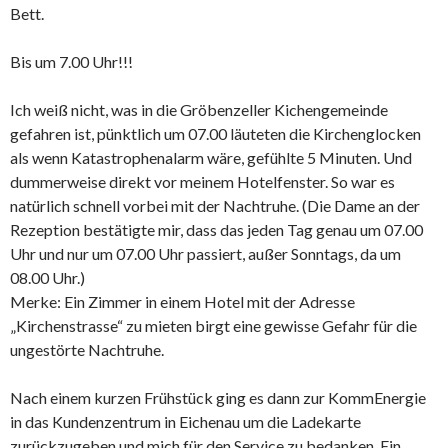
Bett.
Bis um 7.00 Uhr!!!
Ich weiß nicht, was in die Gröbenzeller Kichengemeinde
gefahren ist, pünktlich um 07.00 läuteten die Kirchenglocken
als wenn Katastrophenalarm wäre, gefühlte 5 Minuten. Und
dummerweise direkt vor meinem Hotelfenster. So war es
natürlich schnell vorbei mit der Nachtruhe. (Die Dame an der
Rezeption bestätigte mir, dass das jeden Tag genau um 07.00
Uhr und nur um 07.00 Uhr passiert, außer Sonntags, da um
08.00 Uhr.)
Merke: Ein Zimmer in einem Hotel mit der Adresse
„Kirchenstrasse“ zu mieten birgt eine gewisse Gefahr für die
ungestörte Nachtruhe.
Nach einem kurzen Frühstück ging es dann zur KommEnergie
in das Kundenzentrum in Eichenau um die Ladekarte
zurückzugeben und mich für den Service zu bedanken. Ein