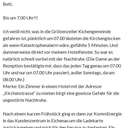
Bett.
Bis um 7.00 Uhr!!!
Ich weiß nicht, was in die Gröbenzeller Kichengemeinde
gefahren ist, pünktlich um 07.00 läuteten die Kirchenglocken
als wenn Katastrophenalarm wäre, gefühlte 5 Minuten. Und
dummerweise direkt vor meinem Hotelfenster. So war es
natürlich schnell vorbei mit der Nachtruhe. (Die Dame an der
Rezeption bestätigte mir, dass das jeden Tag genau um 07.00
Uhr und nur um 07.00 Uhr passiert, außer Sonntags, da um
08.00 Uhr.)
Merke: Ein Zimmer in einem Hotel mit der Adresse
„Kirchenstrasse“ zu mieten birgt eine gewisse Gefahr für die
ungestörte Nachtruhe.
Nach einem kurzen Frühstück ging es dann zur KommEnergie
in das Kundenzentrum in Eichenau um die Ladekarte
zurückzugeben und mich für den Service zu bedanken. Ein