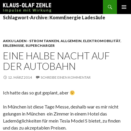
Suchen
SPRINGE
Schlagwort-Archive: KommEnergie Ladesäule
ZUM
INHALT
AKKU LADEN - STROM TANKEN
,
ALLGEMEIN
,
ELEKTROMOBILITÄT
,
ERLEBNISSE
,
SUPERCHARGER
EINE HALBE NACHT AUF
DER AUTOBAHN
12. MÄRZ 2014
SCHREIBE EINEN KOMMENTAR
Ich hatte das so gut geplant, aber
In München ist diese Tage Messe, deshalb war es mir nicht
gelungen in München ein Zimmer in einem Hotel das
Lademöglichkeiten für mein Tesla Model S bietet, zu finden
und das zu akzeptablen Preisen.